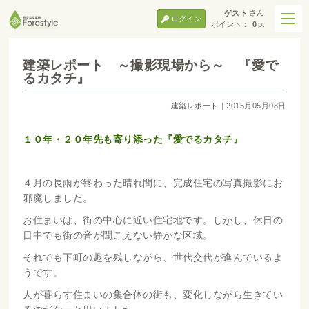
さん
ゲスト
ログイン
ポイント：
0
pt
建築レポート ～撮影現場から～ 『愛で
るカタチ』
建築レポート
｜2015月05月08日
１０年・２０年先も寄り添った『愛でるカタチ』
４月の長雨が終わった晴れ間に、完成住宅の写真撮影にお
邪魔しました。
お住まいは、街の中心に近い住宅地です。しかし、休日の
日中でも街の音が聞こえない静かな区域。
それでも下町の趣を残しながら、世代交代が進んでいるよ
うです。
人が暮らす住まいの集合体の街も、変化しながら生きてい