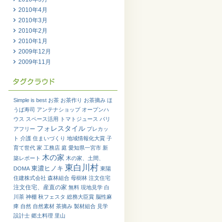
2010年4月
2010年3月
2010年2月
2010年1月
2009年12月
2009年11月
Simple is best
お茶
お茶作り
お茶摘み
ほ
うば寿司
アンテナショップ
オープンハ
ウス
スペース活用
トマトジュース
バリ
フォレスタイル
アフリー
プレカッ
ト
介護
住まいづくり
地域情報化大賞
子
育て世代
家
工務店
庭
愛知県一宮市
新
木の家
築レポート
木の家、土間、
東白川村
東濃ヒノキ
DOMA
東陽
住建株式会社
森林組合
母樹林
注文住宅
注文住宅、産直の家
無料
現地見学
白
川茶
神棚
秋フェスタ
総務大臣賞
脳性麻
痺
自然
自然素材
茶摘み
製材組合
見学
設計士
郷土料理
里山