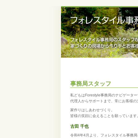
事務局スタッフ
私どもはForestyle事務局のナビゲータ
代理人からサポートまで、常にお客様の
家作りはしあわせづくり。
皆様の笑顔に会えることを願っています
古田 千也
令和4年4月より、フォレスタイル事務