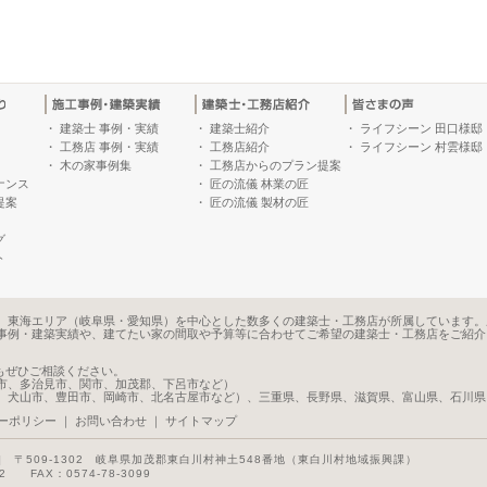
・
建築士 事例・実績
・
建築士紹介
・
ライフシーン 田口様邸
・
工務店 事例・実績
・
工務店紹介
・
ライフシーン 村雲様邸
・
木の家事例集
・
工務店からのプラン提案
ナンス
・
匠の流儀 林業の匠
提案
・
匠の流儀 製材の匠
グ
ト
、東海エリア（岐阜県・愛知県）を中心とした数多くの建築士・工務店が所属しています。
事例・建築実績や、建てたい家の間取や予算等に合わせてご希望の建築士・工務店をご紹介
もぜひご相談ください。
市、多治見市、関市、加茂郡、下呂市など）
、犬山市、豊田市、岡崎市、北名古屋市など）、三重県、長野県、滋賀県、富山県、石川県
ーポリシー
｜
お問い合わせ
｜
サイトマップ
]
〒509-1302 岐阜県加茂郡東白川村神土548番地（東白川村地域振興課）
22 FAX：0574-78-3099