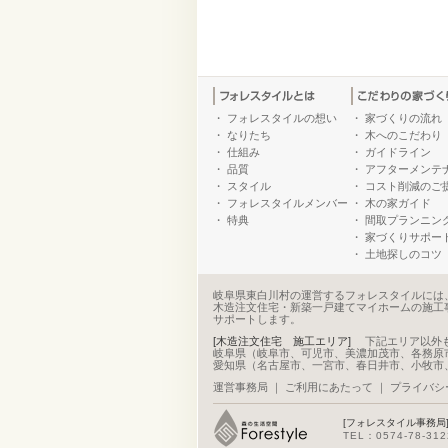
・
フォレスタイルの想い
・
家づくりの流れ
・
なりたち
・
木へのこだわり
・
仕組み
・
ガイドライン
・
品質
・
アフターメンテ
・
スタイル
・
コスト削減のご
・
フォレスタイルメンバー
・
木の家ガイド
・
特典
・
間取プランニン
・
家づくりサポー
・
土地探しのコツ
岐阜県東白川村の運営するフォレスタイルには
木造注文住宅・新築一戸建てマイホームの施工
サポートします。
[木造注文住宅 施工エリア]
下記エリア以外
岐阜県（岐阜市、可児市、美濃加茂市、各務原
愛知県（名古屋市、一宮市、春日井市、小牧市
運営事務局
｜
ご利用にあたって
｜
プライバシ
[フォレスタイル事務局
TEL：0574-78-31