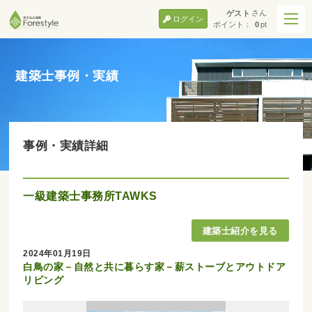
さん
ゲスト
ログイン
ポイント：
0
pt
建築士事例・実績
事例・実績詳細
一級建築士事務所TAWKS
2024年01月19日
白鳥の家－自然と共に暮らす家－薪ストーブとアウトドア
リビング