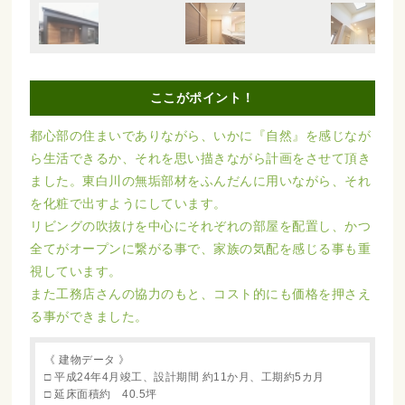
ここがポイント！
都心部の住まいでありながら、いかに『自然』を感じなが
ら生活できるか、それを思い描きながら計画をさせて頂き
ました。東白川の無垢部材をふんだんに用いながら、それ
を化粧で出すようにしています。
リビングの吹抜けを中心にそれぞれの部屋を配置し、かつ
全てがオープンに繋がる事で、家族の気配を感じる事も重
視しています。
また工務店さんの協力のもと、コスト的にも価格を押さえ
る事ができました。
《 建物データ 》
□ 平成24年4月竣工、設計期間 約11か月、工期約5カ月
□ 延床面積約 40.5坪