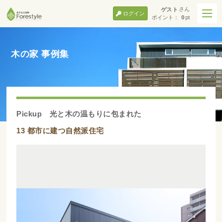
さん
ゲスト
ログイン
ポイント：
0
pt
木の家 事例集
Pickup 光と木の温もりに包まれた
13 都市に建つ自然派住宅