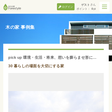
さん
ゲスト
ログイン
ポイント：
0
pt
木の家 事例集
pick up 環境・生活・将来、想いを膨らませ形に…
30 暮らしの場面を大切にする家