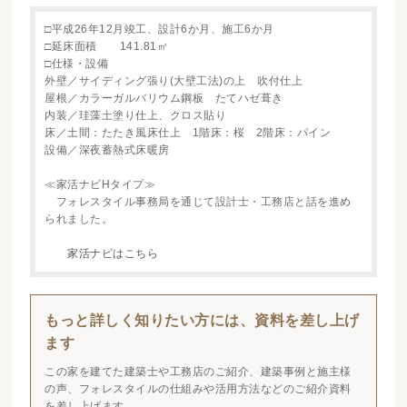
□平成26年12月竣工、設計6か月、施工6か月
□延床面積 141.81㎡
□仕様・設備
外壁／サイディング張り(大壁工法)の上 吹付仕上
屋根／カラーガルバリウム鋼板 たてハゼ葺き
内装／珪藻土塗り仕上、クロス貼り
床／土間：たたき風床仕上 1階床：桜 2階床：パイン
設備／深夜蓄熱式床暖房
≪家活ナビHタイプ≫
フォレスタイル事務局を通じて設計士・工務店と話を進め
られました。
家活ナビはこちら
もっと詳しく知りたい方には、資料を差し上げ
ます
この家を建てた建築士や工務店のご紹介、建築事例と施主様
の声、フォレスタイルの仕組みや活用方法などのご紹介資料
を差し上げます。