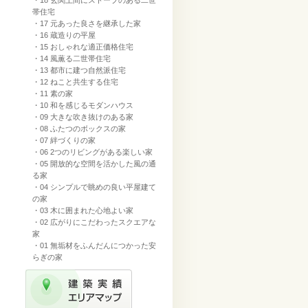
・18 玄関土間にストーブのある二世
帯住宅
・17 元あった良さを継承した家
・16 蔵造りの平屋
・15 おしゃれな適正価格住宅
・14 風薫る二世帯住宅
・13 都市に建つ自然派住宅
・12 ねこと共生する住宅
・11 素の家
・10 和を感じるモダンハウス
・09 大きな吹き抜けのある家
・08 ふたつのボックスの家
・07 絆づくりの家
・06 2つのリビングがある楽しい家
・05 開放的な空間を活かした風の通
る家
・04 シンプルで眺めの良い平屋建て
の家
・03 木に囲まれた心地よい家
・02 広がりにこだわったスクエアな
家
・01 無垢材をふんだんにつかった安
らぎの家