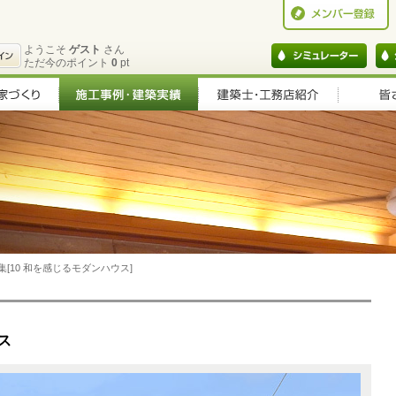
ようこそ
ゲスト
さん
ただ今のポイント
0
pt
集[10 和を感じるモダンハウス]
ス