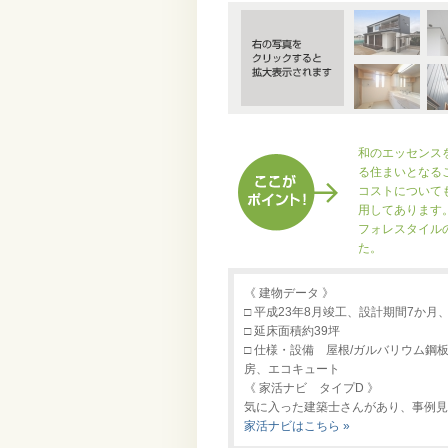
和のエッセンス
る住まいとなる
コストについて
用してあります
フォレスタイル
た。
《 建物データ 》
□ 平成23年8月竣工、設計期間7か月、
□ 延床面積約39坪
□ 仕様・設備 屋根/ガルバリウム
房、エコキュート
《 家活ナビ タイプD 》
気に入った建築士さんがあり、事例見
家活ナビはこちら »