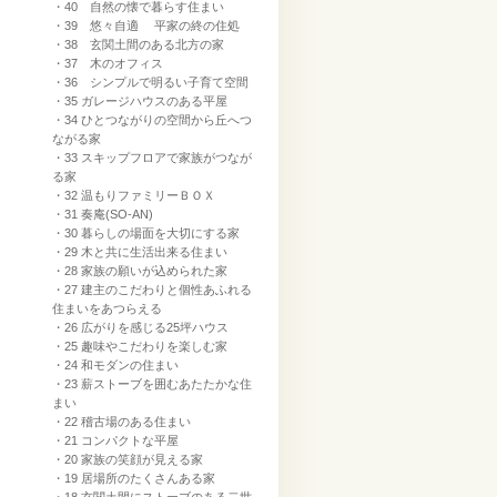
・40 自然の懐で暮らす住まい
・39 悠々自適 平家の終の住処
・38 玄関土間のある北方の家
・37 木のオフィス
・36 シンプルで明るい子育て空間
・35 ガレージハウスのある平屋
・34 ひとつながりの空間から丘へつ
ながる家
・33 スキップフロアで家族がつなが
る家
・32 温もりファミリーＢＯＸ
・31 奏庵(SO-AN)
・30 暮らしの場面を大切にする家
・29 木と共に生活出来る住まい
・28 家族の願いが込められた家
・27 建主のこだわりと個性あふれる
住まいをあつらえる
・26 広がりを感じる25坪ハウス
・25 趣味やこだわりを楽しむ家
・24 和モダンの住まい
・23 薪ストーブを囲むあたたかな住
まい
・22 稽古場のある住まい
・21 コンパクトな平屋
・20 家族の笑顔が見える家
・19 居場所のたくさんある家