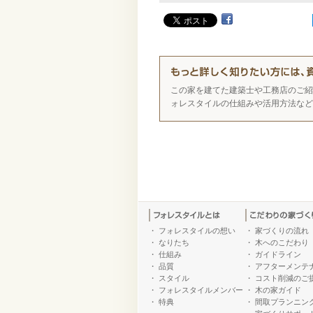
この家を建てた建築士や工務店のご紹
ォレスタイルの仕組みや活用方法など
・
フォレスタイルの想い
・
家づくりの流れ
・
なりたち
・
木へのこだわり
・
仕組み
・
ガイドライン
・
品質
・
アフターメンテ
・
スタイル
・
コスト削減のご
・
フォレスタイルメンバー
・
木の家ガイド
・
特典
・
間取プランニン