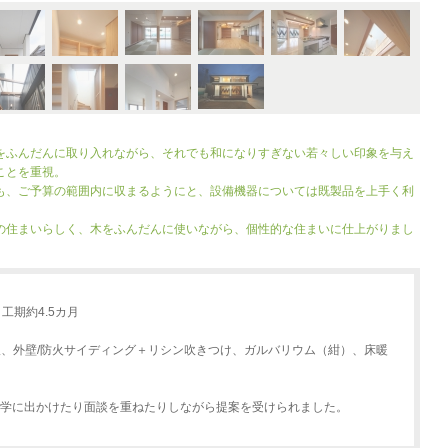
をふんだんに取り入れながら、それでも和になりすぎない若々しい印象を与え
ことを重視。
も、ご予算の範囲内に収まるようにと、設備機器については既製品を上手く利
。
の住まいらしく、木をふんだんに使いながら、個性的な住まいに仕上がりまし
工期約4.5カ月
鋼板、外壁/防火サイディング＋リシン吹きつけ、ガルバリウム（紺）、床暖
学に出かけたり面談を重ねたりしながら提案を受けられました。