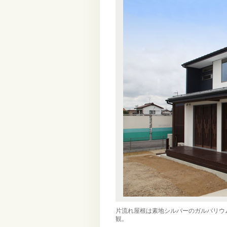
片流れ屋根は素地シルバーのガルバリウ
観。