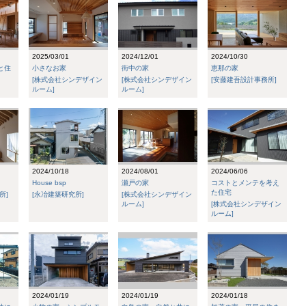
2025/03/01
2024/12/01
2024/10/30
と住
小さなお家
街中の家
恵那の家
[株式会社シンデザイン
[株式会社シンデザイン
[安藤建吾設計事務所]
ルーム]
ルーム]
2024/10/18
2024/08/01
2024/06/06
House bsp
瀬戸の家
コストとメンテを考え
た住宅
所]
[永冶建築研究所]
[株式会社シンデザイン
ルーム]
[株式会社シンデザイン
ルーム]
2024/01/19
2024/01/19
2024/01/18