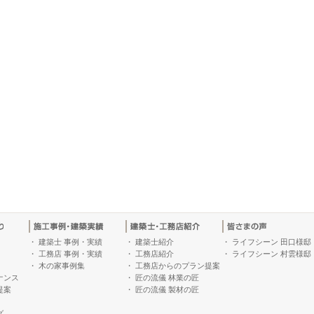
・
建築士 事例・実績
・
建築士紹介
・
ライフシーン 田口様邸
・
工務店 事例・実績
・
工務店紹介
・
ライフシーン 村雲様邸
・
木の家事例集
・
工務店からのプラン提案
ナンス
・
匠の流儀 林業の匠
提案
・
匠の流儀 製材の匠
グ