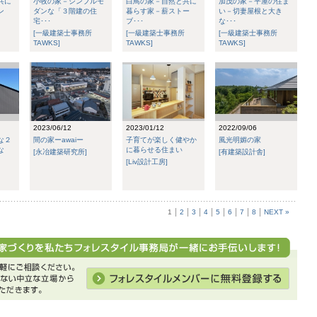
共に
小牧の家－シンプルモ
白鳥の家－自然と共に
加茂の家－平屋の住ま
ン
ダンな「３階建の住
暮らす家－薪ストー
い－切妻屋根と大き
宅･･･
ブ･･･
な･･･
[一級建築士事務所
[一級建築士事務所
[一級建築士事務所
TAWKS]
TAWKS]
TAWKS]
2023/06/12
2023/01/12
2022/09/06
な２
間の家ーawaiー
子育てが楽しく健やか
風光明媚の家
な
に暮らせる住まい
[永冶建築研究所]
[有建築設計舎]
[Liv設計工房]
1
2
3
4
5
6
7
8
NEXT »