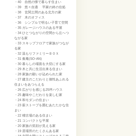
・40 自然の懐で暮らす住まい
・39 悠々自適 平家の終の住処
・38 玄関土間のある北方の家
・37 木のオフィス
・36 シンプルで明るい子育て空間
・35 ガレージハウスのある平屋
・34 ひとつながりの空間から丘へつ
ながる家
・33 スキップフロアで家族がつなが
る家
・32 温もりファミリーＢＯＸ
・31 奏庵(SO-AN)
・30 暮らしの場面を大切にする家
・29 木と共に生活出来る住まい
・28 家族の願いが込められた家
・27 建主のこだわりと個性あふれる
住まいをあつらえる
・26 広がりを感じる25坪ハウス
・25 趣味やこだわりを楽しむ家
・24 和モダンの住まい
・23 薪ストーブを囲むあたたかな住
まい
・22 稽古場のある住まい
・21 コンパクトな平屋
・20 家族の笑顔が見える家
・19 居場所のたくさんある家