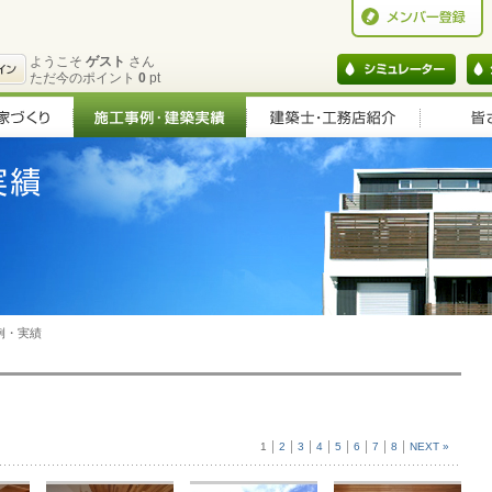
ようこそ
ゲスト
さん
ただ今のポイント
0
pt
例・実績
1
2
3
4
5
6
7
8
NEXT »