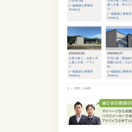
八百津の家
大和の家－自然と
暮らす家－和モダ
[一級建築士事務所
の･･･
TAWKS]
[一級建築士事務所
TAWKS]
2024/01/18
2024/01/17
大和の家２－自然と共
可児の家－開放的
に暮らす家－アウト
階建の住宅－大き
ド･･･
吹･･･
[一級建築士事務所
[一級建築士事務所
TAWKS]
TAWKS]
1 ～ 20件 / 144件