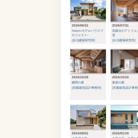
2026/08/31
2026/07/31
Halum-モデルハウスプ
高森台のアトリエ
ロジェクト-
居
[永冶建築研究所]
[永冶建築研究所]
2024/10/28
2024/10/24
廻間の家
東栄の家
[安藤建吾設計事務所]
[安藤建吾設計事務
2024/06/01
2024/01/19