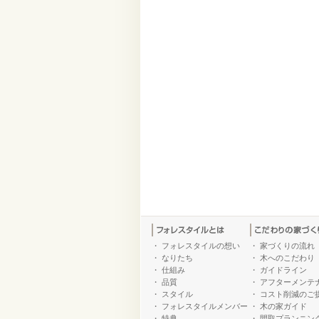
・
フォレスタイルの想い
・
家づくりの流れ
・
なりたち
・
木へのこだわり
・
仕組み
・
ガイドライン
・
品質
・
アフターメンテ
・
スタイル
・
コスト削減のご
・
フォレスタイルメンバー
・
木の家ガイド
・
特典
・
間取プランニン