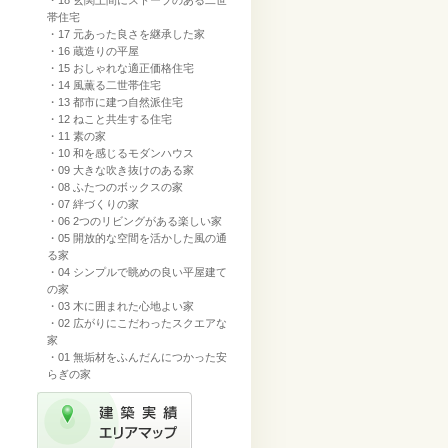
・18 玄関土間にストーブのある二世
帯住宅
・17 元あった良さを継承した家
・16 蔵造りの平屋
・15 おしゃれな適正価格住宅
・14 風薫る二世帯住宅
・13 都市に建つ自然派住宅
・12 ねこと共生する住宅
・11 素の家
・10 和を感じるモダンハウス
・09 大きな吹き抜けのある家
・08 ふたつのボックスの家
・07 絆づくりの家
・06 2つのリビングがある楽しい家
・05 開放的な空間を活かした風の通
る家
・04 シンプルで眺めの良い平屋建て
の家
・03 木に囲まれた心地よい家
・02 広がりにこだわったスクエアな
家
・01 無垢材をふんだんにつかった安
らぎの家