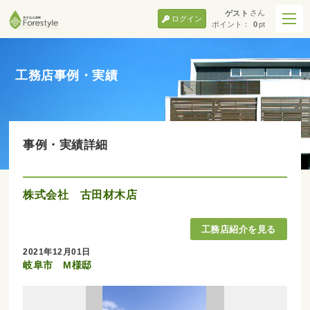
さん
ゲスト
ログイン
ポイント：
0
pt
工務店事例・実績
事例・実績詳細
株式会社 古田材木店
2021年12月01日
岐阜市 M様邸