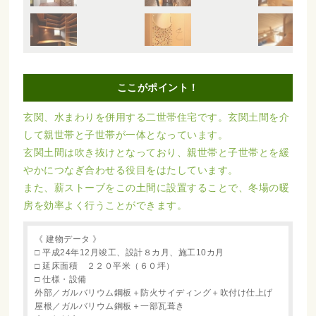
ここがポイント！
玄関、水まわりを併用する二世帯住宅です。玄関土間を介
して親世帯と子世帯が一体となっています。
玄関土間は吹き抜けとなっており、親世帯と子世帯とを緩
やかにつなぎ合わせる役目をはたしています。
また、薪ストーブをこの土間に設置することで、冬場の暖
房を効率よく行うことができます。
《 建物データ 》
□ 平成24年12月竣工、設計８カ月、施工10カ月
□ 延床面積 ２２０平米（６０坪）
□ 仕様・設備
外部／ガルバリウム鋼板＋防火サイディング＋吹付け仕上げ
屋根／ガルバリウム鋼板＋一部瓦葺き