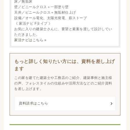
床／無垢床
壁／ビニールクロス＋一部塗り壁
天井／ビニールクロス＋無垢材仕上げ
設備／オール電化、太陽光発電、薪ストーブ
《 家活ナビ Fタイプ 》
お気に入りの建築士さんに、要望と素案を渡して設計してい
ただきました。
家活ナビはこちら »
もっと詳しく知りたい方には、資料を差し上げ
ます
この家を建てた建築士や工務店のご紹介、建築事例と施主様
の声、フォレスタイルの仕組みや活用方法などのご紹介資料
を差し上げます。
資料請求はこちら