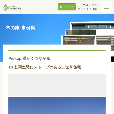
さん
ゲスト
ログイン
ポイント：
0
pt
木の家 事例集
Pickup 温かくつながる
18 玄関土間にストーブのある二世帯住宅