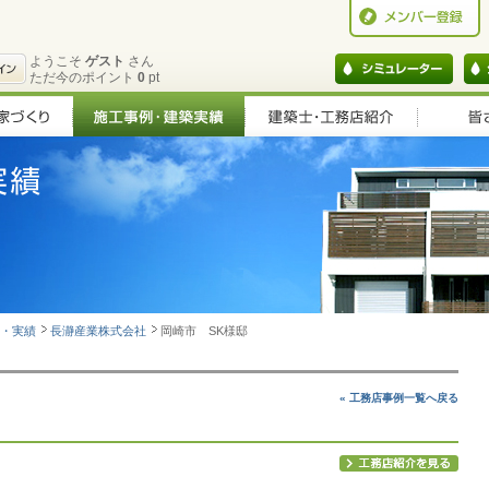
ようこそ
ゲスト
さん
ただ今のポイント
0
pt
例・実績
長瀞産業株式会社
岡崎市 SK様邸
« 工務店事例一覧へ戻る