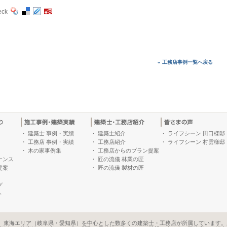
eck
« 工務店事例一覧へ戻る
・
建築士 事例・実績
・
建築士紹介
・
ライフシーン 田口様邸
・
工務店 事例・実績
・
工務店紹介
・
ライフシーン 村雲様邸
・
木の家事例集
・
工務店からのプラン提案
ナンス
・
匠の流儀 林業の匠
提案
・
匠の流儀 製材の匠
グ
ト
、東海エリア（岐阜県・愛知県）を中心とした数多くの建築士・工務店が所属しています。