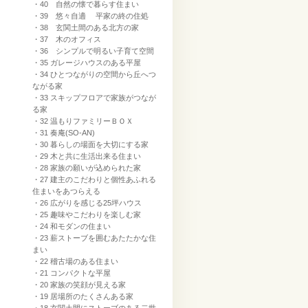
・40 自然の懐で暮らす住まい
・39 悠々自適 平家の終の住処
・38 玄関土間のある北方の家
・37 木のオフィス
・36 シンプルで明るい子育て空間
・35 ガレージハウスのある平屋
・34 ひとつながりの空間から丘へつ
ながる家
・33 スキップフロアで家族がつなが
る家
・32 温もりファミリーＢＯＸ
・31 奏庵(SO-AN)
・30 暮らしの場面を大切にする家
・29 木と共に生活出来る住まい
・28 家族の願いが込められた家
・27 建主のこだわりと個性あふれる
住まいをあつらえる
・26 広がりを感じる25坪ハウス
・25 趣味やこだわりを楽しむ家
・24 和モダンの住まい
・23 薪ストーブを囲むあたたかな住
まい
・22 稽古場のある住まい
・21 コンパクトな平屋
・20 家族の笑顔が見える家
・19 居場所のたくさんある家