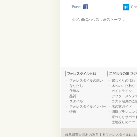
Tweet
Ch
タグ: BBQハウス，薪ストーブ，
・
フォレスタイルの想い
・
家づくりの流れ
・
なりたち
・
木へのこだわり
・
仕組み
・
ガイドライン
・
品質
・
アフターメンテ
・
スタイル
・
コスト削減のご
・
フォレスタイルメンバー
・
木の家ガイド
・
特典
・
間取プランニン
・
家づくりサポー
・
土地探しのコツ
岐阜県東白川村の運営するフォレスタイルには