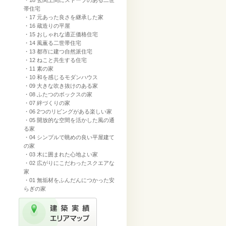
・18 玄関土間にストーブのある二世
帯住宅
・17 元あった良さを継承した家
・16 蔵造りの平屋
・15 おしゃれな適正価格住宅
・14 風薫る二世帯住宅
・13 都市に建つ自然派住宅
・12 ねこと共生する住宅
・11 素の家
・10 和を感じるモダンハウス
・09 大きな吹き抜けのある家
・08 ふたつのボックスの家
・07 絆づくりの家
・06 2つのリビングがある楽しい家
・05 開放的な空間を活かした風の通
る家
・04 シンプルで眺めの良い平屋建て
の家
・03 木に囲まれた心地よい家
・02 広がりにこだわったスクエアな
家
・01 無垢材をふんだんにつかった安
らぎの家