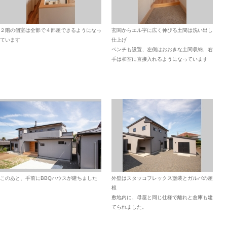
２階の個室は全部で４部屋できるようになっ
玄関からエル字に広く伸びる土間は洗い出し
ています
仕上げ
ベンチも設置、左側はおおきな土間収納、右
手は和室に直接入れるようになっています
このあと、手前にBBQハウスが建ちました
外壁はスタッコフレックス塗装とガルバの屋
根
敷地内に、母屋と同じ仕様で離れと倉庫も建
てられました。