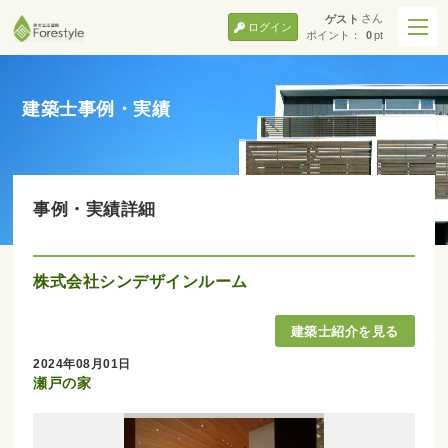
さん
ゲスト
ログイン
ポイント：
0
pt
建築士事例・実績
事例・実績詳細
株式会社シンデザインルーム
2024年08月01日
瀬戸の家