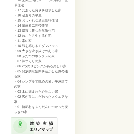
・18 玄関土間にストーブのある二世
帯住宅
・17 元あった良さを継承した家
・16 蔵造りの平屋
・15 おしゃれな適正価格住宅
・14 風薫る二世帯住宅
・13 都市に建つ自然派住宅
・12 ねこと共生する住宅
・11 素の家
・10 和を感じるモダンハウス
・09 大きな吹き抜けのある家
・08 ふたつのボックスの家
・07 絆づくりの家
・06 2つのリビングがある楽しい家
・05 開放的な空間を活かした風の通
る家
・04 シンプルで眺めの良い平屋建て
の家
・03 木に囲まれた心地よい家
・02 広がりにこだわったスクエアな
家
・01 無垢材をふんだんにつかった安
らぎの家