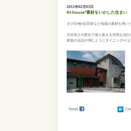
2011年02月03日
KI-house*素材をいかした住まい
さび石•桧•左官材など地場の素材を用い
天井高さの変化で落ち着きる空間を演出
家族の会話が弾むようにダイニング•リ
Tweet
Ch