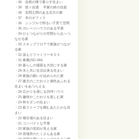
・40 自然の懐で暮らす住まい
・39 悠々自適 平家の終の住処
・38 玄関土間のある北方の家
・37 木のオフィス
・36 シンプルで明るい子育て空間
・35 ガレージハウスのある平屋
・34 ひとつながりの空間から丘へつ
ながる家
・33 スキップフロアで家族がつなが
る家
・32 温もりファミリーＢＯＸ
・31 奏庵(SO-AN)
・30 暮らしの場面を大切にする家
・29 木と共に生活出来る住まい
・28 家族の願いが込められた家
・27 建主のこだわりと個性あふれる
住まいをあつらえる
・26 広がりを感じる25坪ハウス
・25 趣味やこだわりを楽しむ家
・24 和モダンの住まい
・23 薪ストーブを囲むあたたかな住
まい
・22 稽古場のある住まい
・21 コンパクトな平屋
・20 家族の笑顔が見える家
・19 居場所のたくさんある家