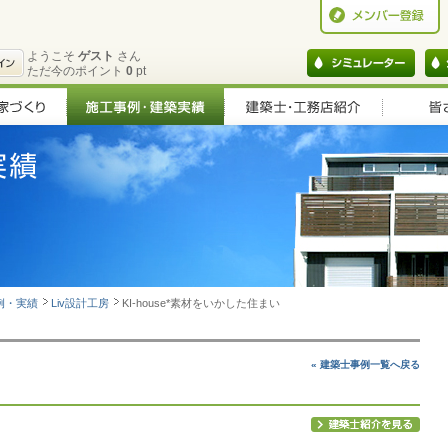
ようこそ
ゲスト
さん
ただ今のポイント
0
pt
例・実績
Liv設計工房
KI-house*素材をいかした住まい
« 建築士事例一覧へ戻る