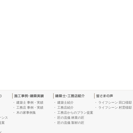
・
建築士 事例・実績
・
建築士紹介
・
ライフシーン 田口様邸
・
工務店 事例・実績
・
工務店紹介
・
ライフシーン 村雲様邸
・
木の家事例集
・
工務店からのプラン提案
ナンス
・
匠の流儀 林業の匠
提案
・
匠の流儀 製材の匠
グ