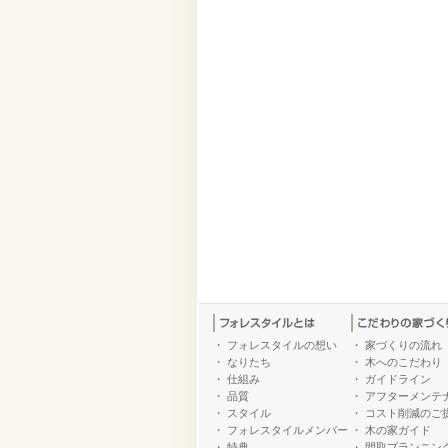
・
フォレスタイルの想い
・
家づくりの流れ
・
なりたち
・
木へのこだわり
・
仕組み
・
ガイドライン
・
品質
・
アフターメンテ
・
スタイル
・
コスト削減のご
・
フォレスタイルメンバー
・
木の家ガイド
・
特典
・
間取プランニン