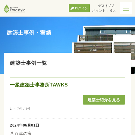
さん
ゲスト
ログイン
ポイント：
0
pt
建築士事例・実績
建築士事例一覧
一級建築士事務所TAWKS
1 ～ 7件 / 7件
2024年06月01日
八百津の家