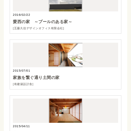
2016/02/22
愛西の家 ～プールのある家～
[五藤久佳デザインオフィス有限会社]
2015/07/01
家族を繋ぐ通り土間の家
[有建築設計舎]
2015/04/11