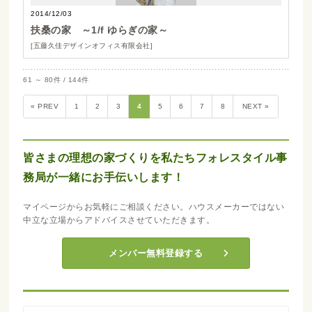
2014/12/03
扶桑の家 ～1/f ゆらぎの家～
[五藤久佳デザインオフィス有限会社]
61 ～ 80件 / 144件
« PREV
1
2
3
4
5
6
7
8
NEXT »
皆さまの理想の家づくりを私たちフォレスタイル事
務局が一緒にお手伝いします！
マイページからお気軽にご相談ください。ハウスメーカーではない
中立な立場からアドバイスさせていただきます。
メンバー無料登録する