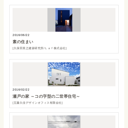
2016/06/22
素の住まい
[久保田英之建築研究所/Ｌａｆ株式会社]
2016/02/22
瀬戸の家 ～コの字型の二世帯住宅～
[五藤久佳デザインオフィス有限会社]