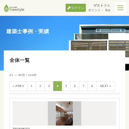
さん
ゲスト
ログイン
ポイント：
0
pt
建築士事例・実績
全体一覧
61 ～ 80件 / 144件
« PREV
1
2
3
4
5
6
7
8
NEXT »
2016/06/22