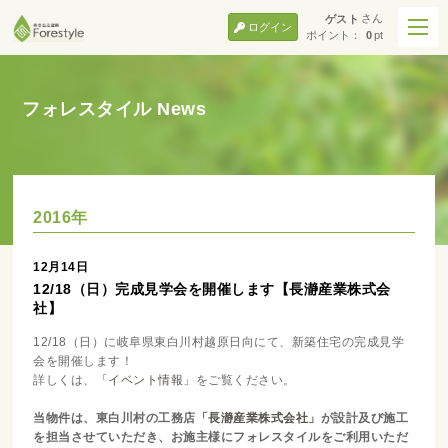
さん
ゲスト
ログイン
ポイント：
0
pt
フォレスタイル News
2016年
12月14日
12/18（日）完成見学会を開催します【長瀞産業株式会
社】
12/18（日）に岐阜県東白川村越原日向にて、新築住宅の完成見学
会を開催します！
詳しくは、
「イベント情報」
をご覧ください。
当物件は、東白川村の工務店
「長瀞産業株式会社」
が設計及び施工
を担当させていただき、お施主様にフォレスタイルをご利用いただ