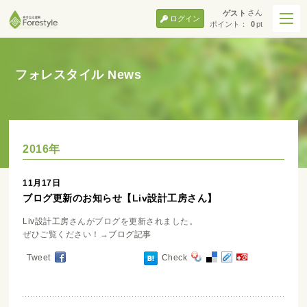
さん
ゲスト
ログイン
ポイント：
0
pt
フォレスタイル News
2016年
11月17日
ブログ更新のお知らせ【Liv設計工房さん】
Liv設計工房
さんがブログを更新されました。
ぜひご覧ください！→
ブログ記事
Tweet
Check