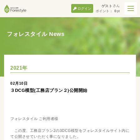
さん
ゲスト
ログイン
ポイント：
0
pt
フォレスタイル News
2021年
02月10日
３DCG模型(工務店プラン２)公開開始
フォレスタイル ご利用者様
この度、工務店プラン2の3DCG模型をフォレスタイルサイト内に
て公開させていただく事になりました。