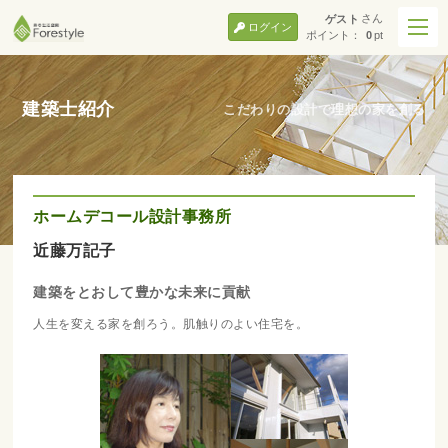
さん
ゲスト
ログイン
ポイント：
0
pt
建築士紹介
こだわりの設計で理想の家を創る
ホームデコール設計事務所
近藤万記子
建築をとおして豊かな未来に貢献
人生を変える家を創ろう。肌触りのよい住宅を。