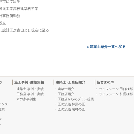
児市にて出生
可児工業高校建築科卒業
計事務所勤務
設立
し設計工房古山とし現在に至る
« 建築士紹介一覧へ戻る
・
建築士 事例・実績
・
建築士紹介
・
ライフシーン 田口様邸
・
工務店 事例・実績
・
工務店紹介
・
ライフシーン 村雲様邸
・
木の家事例集
・
工務店からのプラン提案
ナンス
・
匠の流儀 林業の匠
提案
・
匠の流儀 製材の匠
グ
ト