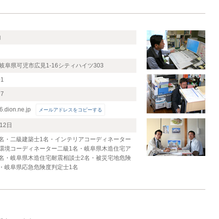
山
14 岐阜県可児市広見1-16シティハイツ303
01
77
.dion.ne.jp
メールアドレスをコピーする
12日
名・二級建築士1名・インテリアコーディネーター
環境コーディネーター二級1名・岐阜県木造住宅ア
名・岐阜県木造住宅耐震相談士2名・被災宅地危険
・岐阜県応急危険度判定士1名