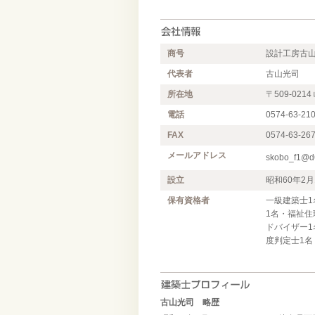
商号
設計工房古
代表者
古山光司
所在地
〒509-02
電話
0574-63-21
FAX
0574-63-26
メールアドレス
skobo_f1@d6
設立
昭和60年2月
保有資格者
一級建築士1
1名・福祉住
ドバイザー1
度判定士1名
古山光司 略歴