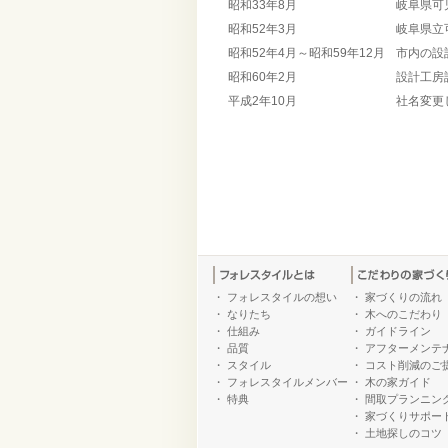
昭和33年8月
岐阜県可
昭和52年3月
岐阜県立
昭和52年4月～昭和59年12月
市内の設
昭和60年2月
設計工房
平成2年10月
社名変更
・
フォレスタイルの想い
・
家づくりの流れ
・
なりたち
・
木へのこだわり
・
仕組み
・
ガイドライン
・
品質
・
アフターメンテ
・
スタイル
・
コスト削減のご
・
フォレスタイルメンバー
・
木の家ガイド
・
特典
・
間取プランニン
・
家づくりサポー
・
土地探しのコツ