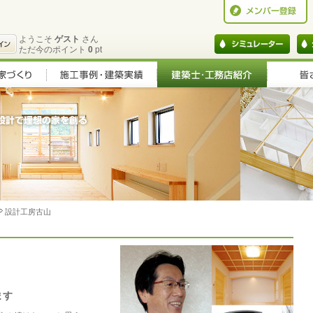
ようこそ
ゲスト
さん
ただ今のポイント
0
pt
設計工房古山
ます