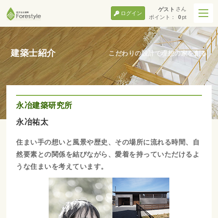
さん
ゲスト
ログイン
ポイント：
0
pt
建築士紹介
こだわりの設計で理想の家を創る
永冶建築研究所
永冶祐太
住まい手の想いと風景や歴史、その場所に流れる時間、自
然要素との関係を結びながら、愛着を持っていただけるよ
うな住まいを考えています。