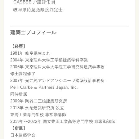
CASBEE 戸建評価員
岐阜県応急危険度判定士
建築士プロフィール
【経歴】
1981年 岐阜県生まれ
2004年 東京理科大学工学部建築学科卒業
2006年 東京理科大学大学院工学研究科建築学専攻
修士課程修了
2007年 光井純アンドアソシエーツ建築設計事務所
Pelli Clarke & Partners Japan, Inc.
同時所属
2009年 陶器二三雄建築研究所
2013年 永冶建築研究所 設立
東海工業専門学校 非常勤講師
2019年〜2022年 国立豊田工業高等専門学校 非常勤講師
【所属】
日本建築学会