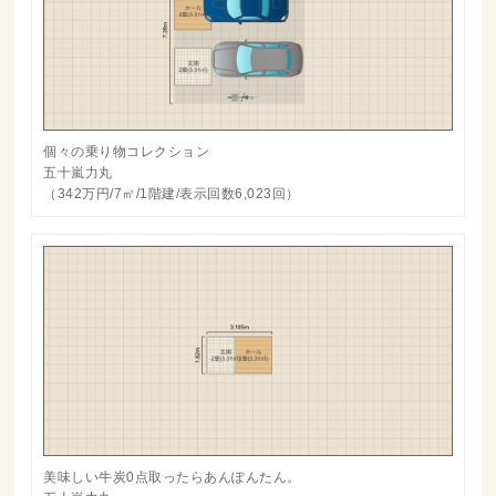
個々の乗り物コレクション
五十嵐力丸
（342万円/7㎡/1階建/表示回数6,023回）
美味しい牛炭0点取ったらあんぽんたん。