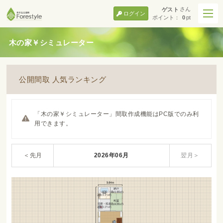
さん
ゲスト
ログイン
ポイント：
0
pt
木の家￥シミュレーター
公開間取 人気ランキング
「木の家￥シミュレーター」間取作成機能はPC版でのみ利
用できます。
＜先月
2026年06月
翌月＞