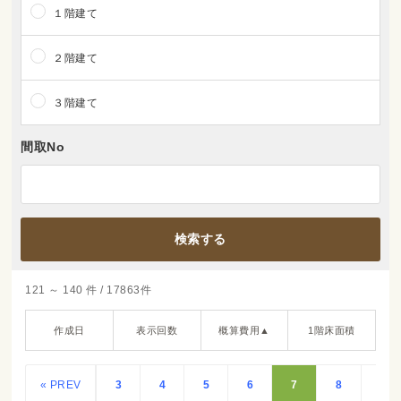
１階建て
２階建て
３階建て
間取No
121 ～ 140 件 / 17863件
作成日
表示回数
概算費用▲
1階床面積
« PREV
3
4
5
6
7
8
9