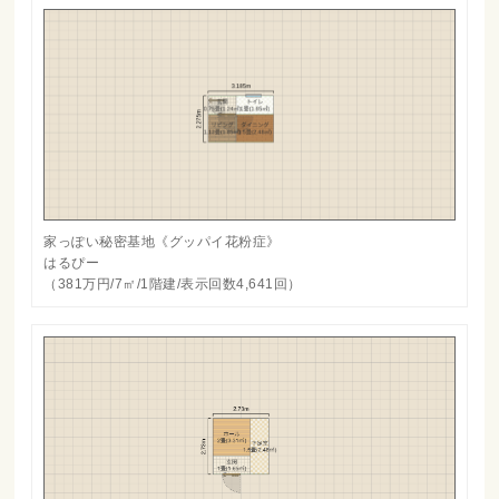
家っぽい秘密基地《グッパイ花粉症》
はるぴー
（381万円/7㎡/1階建/表示回数4,641回）