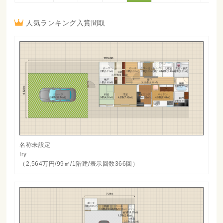
人気ランキング入賞間取
名称未設定
fry
（2,564万円/99㎡/1階建/表示回数366回）