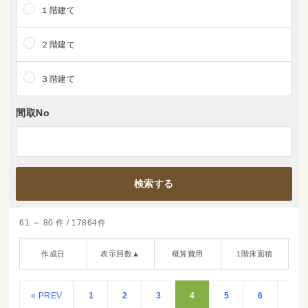
１階建て
２階建て
３階建て
間取No
61 ～ 80 件 / 17864件
作成日
表示回数▲
概算費用
1階床面積
« PREV
1
2
3
4
5
6
7