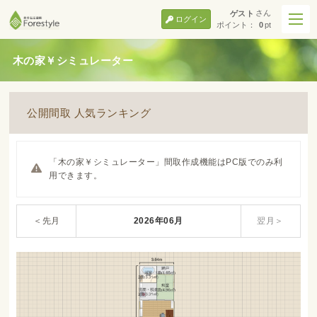
さん
ゲスト
ログイン
ポイント：
0
pt
木の家￥シミュレーター
公開間取 人気ランキング
「木の家￥シミュレーター」間取作成機能はPC版でのみ利
用できます。
＜先月
2026年06月
翌月＞