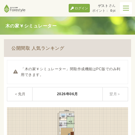
さん
ゲスト
ログイン
ポイント：
0
pt
木の家￥シミュレーター
公開間取 人気ランキング
「木の家￥シミュレーター」間取作成機能はPC版でのみ利
用できます。
＜先月
2026年06月
翌月＞