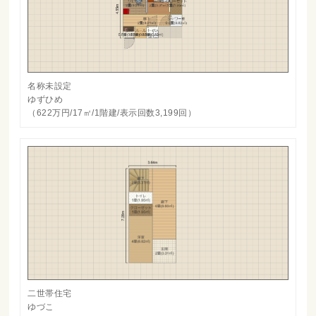
名称未設定
ゆずひめ
（622万円/17㎡/1階建/表示回数3,199回）
二世帯住宅
ゆづこ