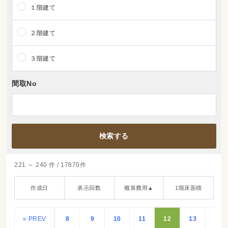
１階建て
２階建て
３階建て
間取No
221 ～ 240 件 / 17870件
作成日
表示回数
概算費用▲
1階床面積
« PREV
8
9
10
11
12
13
14