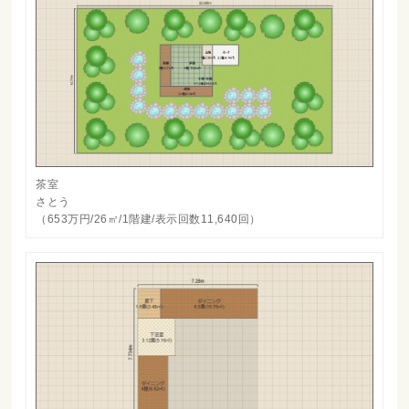
茶室
さとう
（653万円/26㎡/1階建/表示回数11,640回）