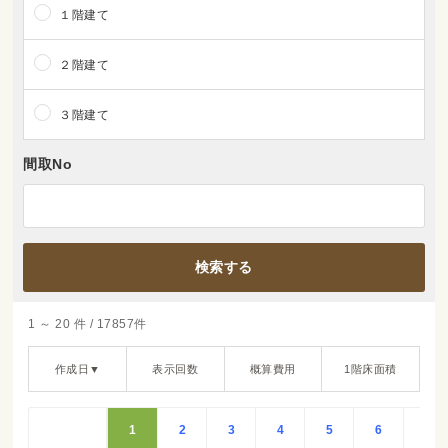
１階建て
２階建て
３階建て
間取No
1 ～ 20 件 / 17857件
作成日▼
表示回数
概算費用
1階床面積
1
2
3
4
5
6
7