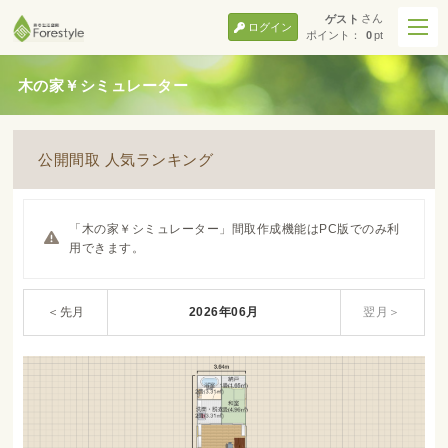
さん
ゲスト
ログイン
ポイント：
0
pt
木の家￥シミュレーター
公開間取 人気ランキング
「木の家￥シミュレーター」間取作成機能はPC版でのみ利
用できます。
＜先月
2026年06月
翌月＞