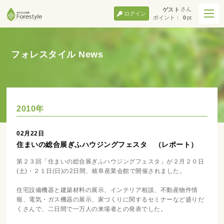
さん
ゲスト
ログイン
ポイント：
0
pt
フォレスタイル News
2010年
02月22日
住まいの総合展ぎふハウジングフェスタ （レポート）
第２３回「住まいの総合展ぎふハウジングフェスタ」が２月２０日
(土)・２１日(日)の2日間、岐阜産業会館で開催されました。
住宅設備機器と建築材料の展示、インテリア相談、不動産物件情
報、電気・ガス機器の展示、家づくりに関するセミナーなど盛りだ
くさんで、二日間で一万人の来場者との発表でした。