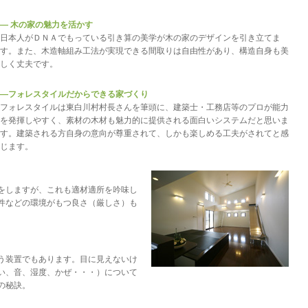
― 木の家の魅力を活かす
日本人がＤＮＡでもっている引き算の美学が木の家のデザインを引き立てま
す。また、木造軸組み工法が実現できる間取りは自由性があり、構造自身も美
しく丈夫です。
―フォレスタイルだからできる家づくり
フォレスタイルは東白川村村長さんを筆頭に、建築士・工務店等のプロが能力
を発揮しやすく、素材の木材も魅力的に提供される面白いシステムだと思いま
す。建築される方自身の意向が尊重されて、しかも楽しめる工夫がされてと感
じます。
をしますが、これも適材適所を吟味し
件などの環境がもつ良さ（厳しさ）も
う装置でもあります。目に見えないけ
い、音、湿度、かぜ・・・）について
の秘訣。