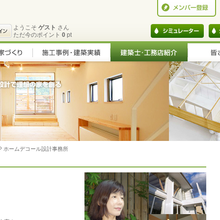
ようこそ
ゲスト
さん
ただ今のポイント
0
pt
ホームデコール設計事務所