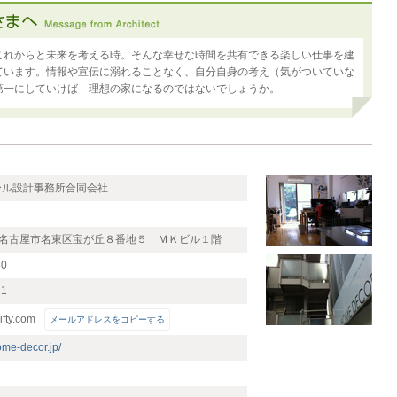
これからと未来を考える時。そんな幸せな時間を共有できる楽しい仕事を建
ています。情報や宣伝に溺れることなく、自分自身の考え（気がついていな
第一にしていけば 理想の家になるのではないでしょうか。
ール設計事務所合同会社
043 名古屋市名東区宝が丘８番地５ ＭＫビル１階
80
81
fty.com
メールアドレスをコピーする
ome-decor.jp/