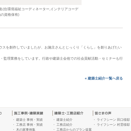
名(住環境福祉コーディネーター,インテリアコーデ
の資格保有)
ウスを創作していましたが、お施主さんとじっくり「くらし」を創りあげたい
設計・監理業務をしています。行政や建築士会他での社会貢献活動・セミナーも行
« 建築士紹介一覧へ戻る
・
建築士 事例・実績
・
建築士紹介
・
ライフシーン 田口様邸
・
工務店 事例・実績
・
工務店紹介
・
ライフシーン 村雲様邸
・
木の家事例集
・
工務店からのプラン提案