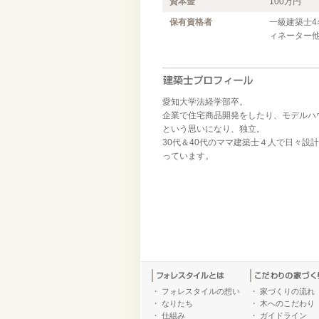
資本金
100万円
保有資格者
一級建築士4
ィネーター他
愛知大学法経学部卒。
企業で住宅商品開発をしたり、モデルハ
という思いになり、独立。
30代＆40代のママ建築士４人で日々
っています。
・
フォレスタイルの想い
・
家づくりの流れ
・
なりたち
・
木へのこだわり
・
仕組み
・
ガイドライン