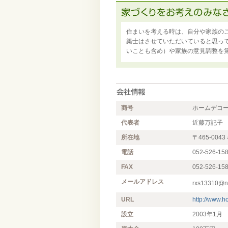
住まいを考える時は、自分や家族の
築士はさせていただいていると思っ
いことも含め）や家族の意見調整を
商号
ホームデコ
代表者
近藤万記子
所在地
〒465-0
電話
052-526-15
FAX
052-526-15
メールアドレス
rxs13310@ni
URL
http://www.h
設立
2003年1月