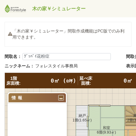
木の家￥シミュレーター
「木の家￥シミュレーター」間取作成機能はPC版でのみ利
用できます。
間取名：
間取
ニックネーム：
フォレスタイル事務局
表示
1階
延べ床
0㎡ (
)
0㎡ 
0坪
床面積:
面積:
情報