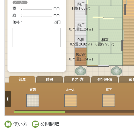
メーカー
横
：
mm
縦
：
mm
価格
：
万円
部屋
階段
ドア･窓
住宅設備
家
玄関
ホール
廊下
使い方
公開間取