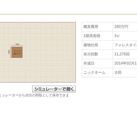
概算費用
290万円
1階床面積
3㎡
建物仕様
フォレスタイ
表示回数
11,276回
作成日
2014年02月
ニックネーム
古田
ミュレーターから自分の間取として保存できま