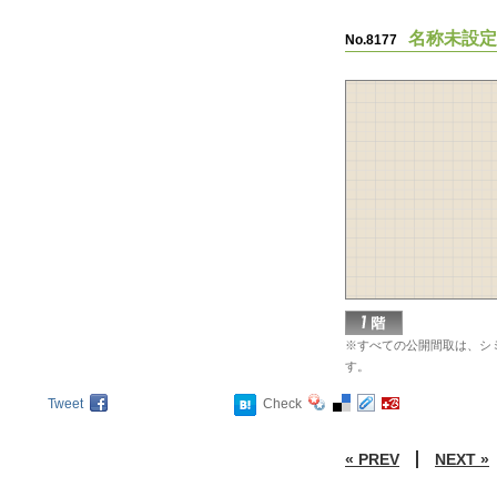
名称未設定
No.8177
※すべての公開間取は、シ
す。
Tweet
Check
« PREV
NEXT »