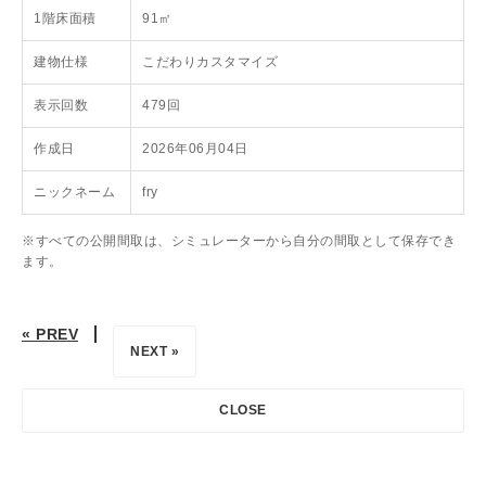
1階床面積
91㎡
建物仕様
こだわりカスタマイズ
表示回数
479回
作成日
2026年06月04日
ニックネーム
fry
※すべての公開間取は、シミュレーターから自分の間取として保存でき
ます。
« PREV
NEXT »
CLOSE