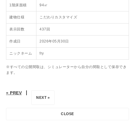
1階床面積
94㎡
建物仕様
こだわりカスタマイズ
表示回数
437回
作成日
2026年05月30日
ニックネーム
fry
※すべての公開間取は、シミュレーターから自分の間取として保存でき
ます。
« PREV
NEXT »
CLOSE