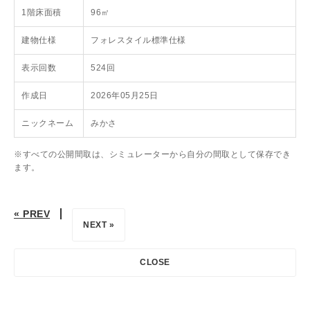
1階床面積
96㎡
建物仕様
フォレスタイル標準仕様
表示回数
524回
作成日
2026年05月25日
ニックネーム
みかさ
※すべての公開間取は、シミュレーターから自分の間取として保存でき
ます。
« PREV
NEXT »
CLOSE