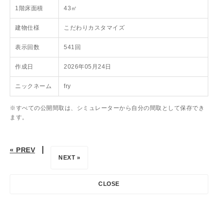
1階床面積
43㎡
建物仕様
こだわりカスタマイズ
表示回数
541回
作成日
2026年05月24日
ニックネーム
fry
※すべての公開間取は、シミュレーターから自分の間取として保存でき
ます。
« PREV
NEXT »
CLOSE