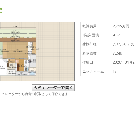
定
概算費用
2,745万円
1階床面積
91㎡
建物仕様
こだわりカス
表示回数
715回
作成日
2026年04月
ニックネーム
fry
ミュレーターから自分の間取として保存できま