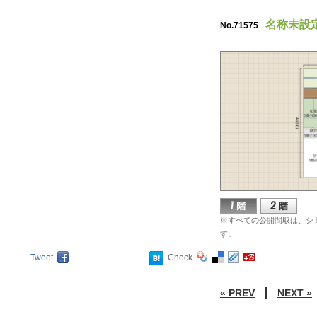
名称未設
No.71575
※すべての公開間取は、シ
す。
Tweet
Check
« PREV
NEXT »