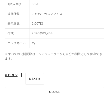
1階床面積
30㎡
建物仕様
こだわりカスタマイズ
表示回数
1,007回
作成日
2026年03月04日
ニックネーム
fry
※すべての公開間取は、シミュレーターから自分の間取として保存でき
ます。
« PREV
NEXT »
CLOSE