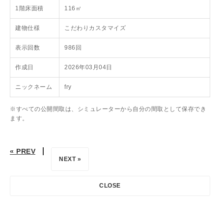
1階床面積
116㎡
建物仕様
こだわりカスタマイズ
表示回数
986回
作成日
2026年03月04日
ニックネーム
fry
※すべての公開間取は、シミュレーターから自分の間取として保存でき
ます。
« PREV
NEXT »
CLOSE