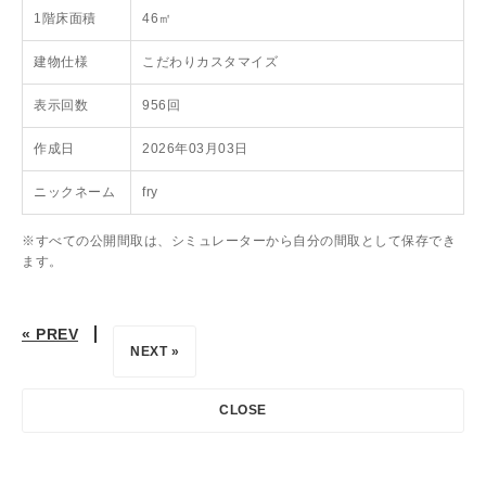
1階床面積
46㎡
建物仕様
こだわりカスタマイズ
表示回数
956回
作成日
2026年03月03日
ニックネーム
fry
※すべての公開間取は、シミュレーターから自分の間取として保存でき
ます。
« PREV
NEXT »
CLOSE