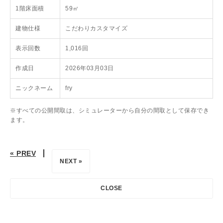
1階床面積
59㎡
建物仕様
こだわりカスタマイズ
表示回数
1,016回
作成日
2026年03月03日
ニックネーム
fry
※すべての公開間取は、シミュレーターから自分の間取として保存でき
ます。
« PREV
NEXT »
CLOSE