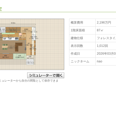
定
概算費用
2,196万円
1階床面積
87㎡
建物仕様
フォレスタイ
表示回数
1,012回
作成日
2026年03月
ニックネーム
nao
ミュレーターから自分の間取として保存できま