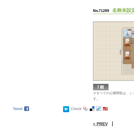
名称未設
No.71289
※すべての公開間取は、シ
す。
Tweet
Check
« PREV