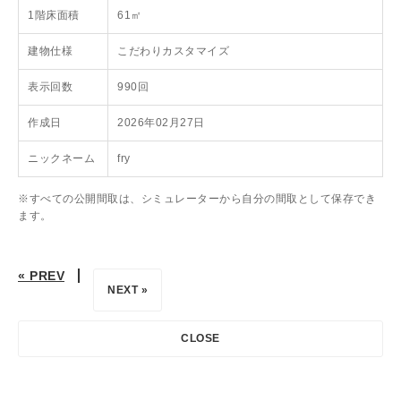
1階床面積
61㎡
建物仕様
こだわりカスタマイズ
表示回数
990回
作成日
2026年02月27日
ニックネーム
fry
※すべての公開間取は、シミュレーターから自分の間取として保存でき
ます。
« PREV
NEXT »
CLOSE