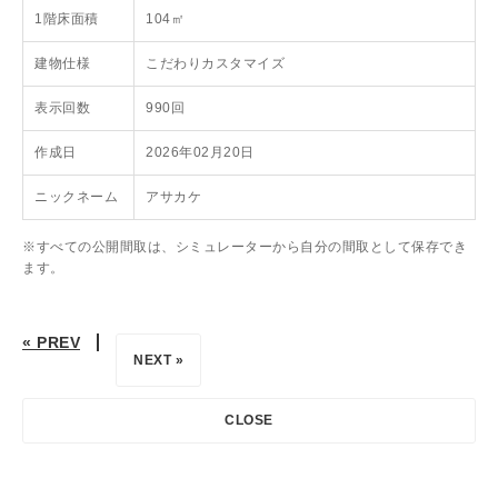
1階床面積
104㎡
建物仕様
こだわりカスタマイズ
表示回数
990回
作成日
2026年02月20日
ニックネーム
アサカケ
※すべての公開間取は、シミュレーターから自分の間取として保存でき
ます。
« PREV
NEXT »
CLOSE