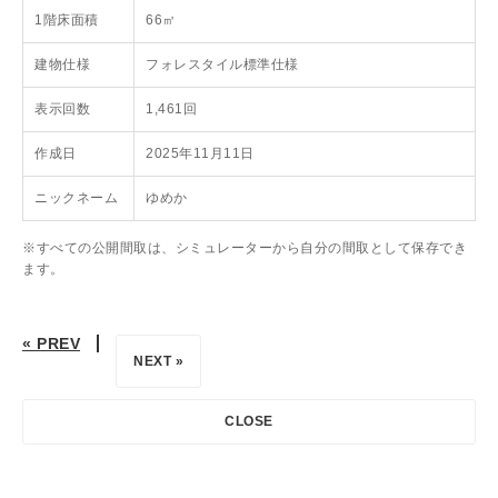
1階床面積
66㎡
建物仕様
フォレスタイル標準仕様
表示回数
1,461回
作成日
2025年11月11日
ニックネーム
ゆめか
※すべての公開間取は、シミュレーターから自分の間取として保存でき
ます。
« PREV
NEXT »
CLOSE