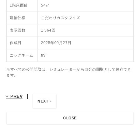
1階床面積
54㎡
建物仕様
こだわりカスタマイズ
表示回数
1,564回
作成日
2025年09月27日
ニックネーム
fry
※すべての公開間取は、シミュレーターから自分の間取として保存でき
ます。
« PREV
NEXT »
CLOSE