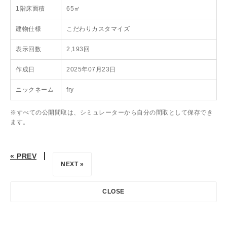
1階床面積
65㎡
建物仕様
こだわりカスタマイズ
表示回数
2,193回
作成日
2025年07月23日
ニックネーム
fry
※すべての公開間取は、シミュレーターから自分の間取として保存でき
ます。
« PREV
NEXT »
CLOSE