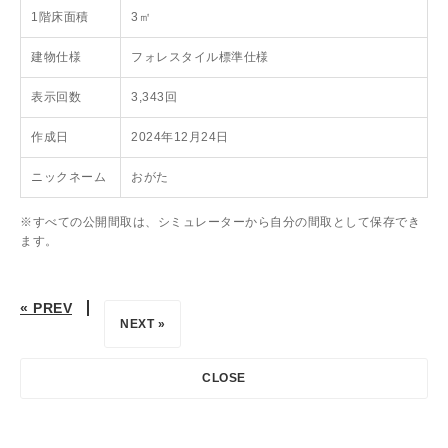
1階床面積
3㎡
建物仕様
フォレスタイル標準仕様
表示回数
3,343回
作成日
2024年12月24日
ニックネーム
おがた
※すべての公開間取は、シミュレーターから自分の間取として保存でき
ます。
« PREV
NEXT »
CLOSE