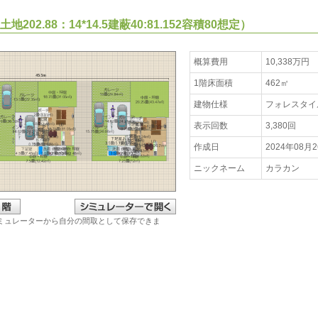
地202.88：14*14.5建蔽40:81.152容積80想定）
概算費用
10,338万円
1階床面積
462㎡
建物仕様
フォレスタイ
表示回数
3,380回
作成日
2024年08月
ニックネーム
カラカン
ミュレーターから自分の間取として保存できま