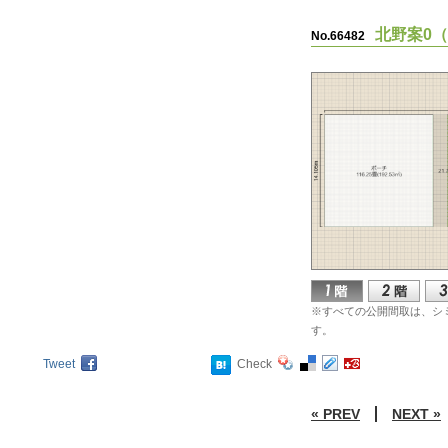
北野案0（土
No.66482
※すべての公開間取は、シ
す。
Tweet
Check
« PREV
NEXT »