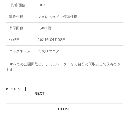
1階床面積
10㎡
建物仕様
フォレスタイル標準仕様
表示回数
3,992回
作成日
2024年04月02日
ニックネーム
間取りマニア
※すべての公開間取は、シミュレーターから自分の間取として保存でき
ます。
« PREV
NEXT »
CLOSE