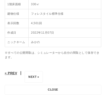
1階床面積
330㎡
建物仕様
フォレスタイル標準仕様
表示回数
4,501回
作成日
2022年11月07日
ニックネーム
みかの
※すべての公開間取は、シミュレーターから自分の間取として保存でき
ます。
« PREV
NEXT »
CLOSE