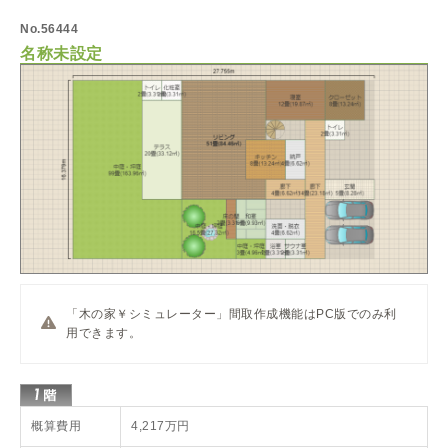
No.56444
名称未設定
「木の家￥シミュレーター」間取作成機能はPC版でのみ利
用できます。
概算費用
4,217万円