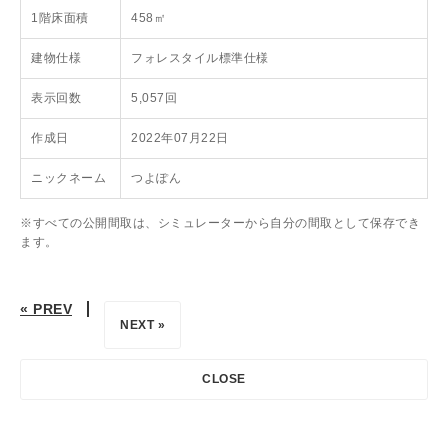
1階床面積
458㎡
建物仕様
フォレスタイル標準仕様
表示回数
5,057回
作成日
2022年07月22日
ニックネーム
つよぽん
※すべての公開間取は、シミュレーターから自分の間取として保存でき
ます。
« PREV
NEXT »
CLOSE