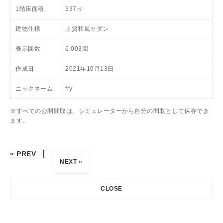
1階床面積
337㎡
建物仕様
上質和風モダン
表示回数
6,003回
作成日
2021年10月13日
ニックネーム
fry
※すべての公開間取は、シミュレーターから自分の間取として保存でき
ます。
« PREV
NEXT »
CLOSE