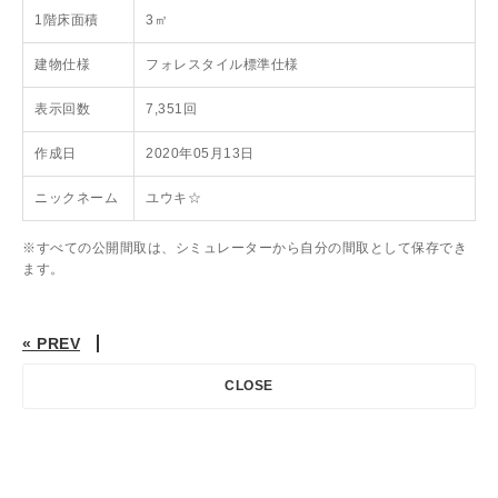
1階床面積
3㎡
建物仕様
フォレスタイル標準仕様
表示回数
7,351回
作成日
2020年05月13日
ニックネーム
ユウキ☆
※すべての公開間取は、シミュレーターから自分の間取として保存でき
ます。
« PREV
CLOSE